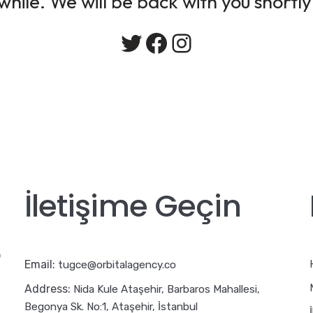
while. We will be back with you shortly
Twitter
Facebook
Instagram
İletişime Geçin
Email:
tugce@orbitalagency.co
Address:
Nida Kule Ataşehir, Barbaros Mahallesi,
Begonya Sk. No:1, Ataşehir, İstanbul