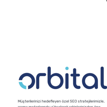
Müşterilerinizi hedefleyen özel SEO stratejilerimizle,
arama motorlarında yükselerek rakiplerinizden öne