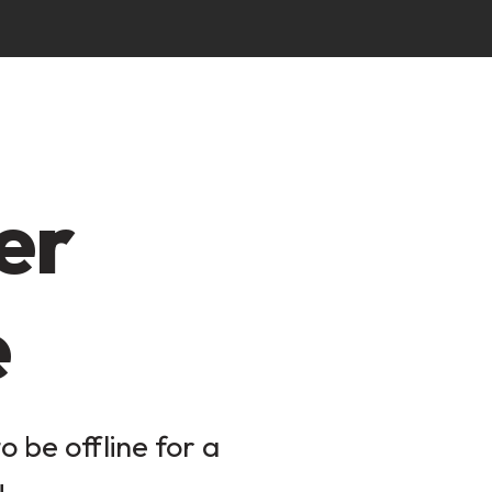
er
e
 be offline for a